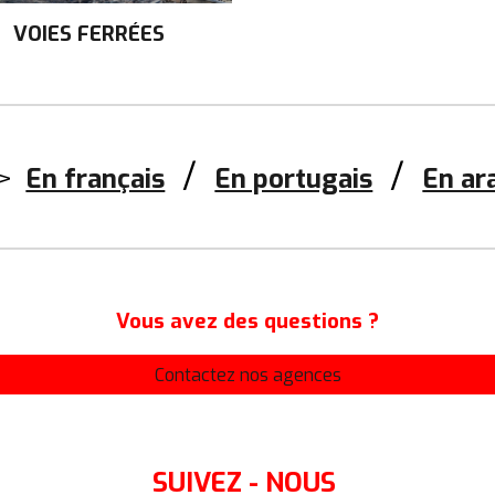
VOIES FERRÉES
/
/
=>
En français
En portugais
En ar
Vous avez des questions ?
Contactez nos agences
SUIVEZ - NOUS